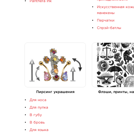
Panthera Ink
Искусственная кож
манекены
Перчатки
Спрэй-батлы
Пирсинг украшения
Флэши, принты, н
Для носа
Для пупка
В губу
В бровь
Для языка