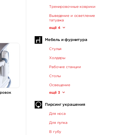
Тренировочные коврики
Выведение и осветление
татуажа
ещё 4
Мебель и фурнитура
Стулья
Холдеры
Рабочие станции
Столы
Освещение
ещё 3
ировок
Пирсинг украшения
Для носа
Для пупка
В губу