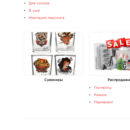
Для сосков
В уши
Имитация пирсинга
Сувениры
Распродаж
Пигменты
Разное
Перманент