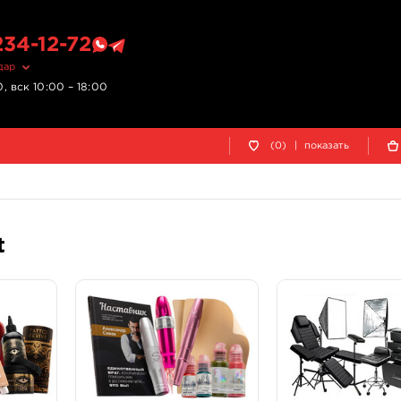
234-12-72
дар
, вск 10:00 – 18:00
(0)
|
показать
t