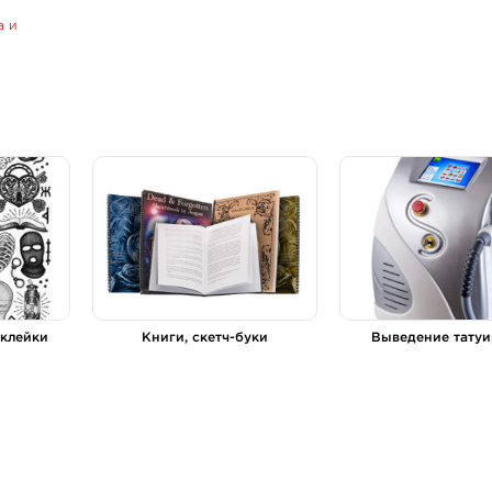
а и
аклейки
Книги, скетч-буки
Выведение тату