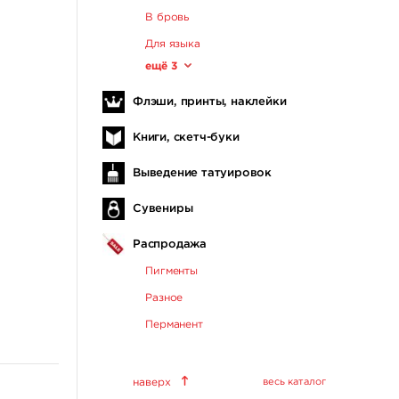
В бровь
Для языка
ещё 3
Флэши, принты, наклейки
Книги, скетч-буки
Выведение татуировок
Сувениры
Распродажа
Пигменты
Разное
Перманент
наверх
весь каталог