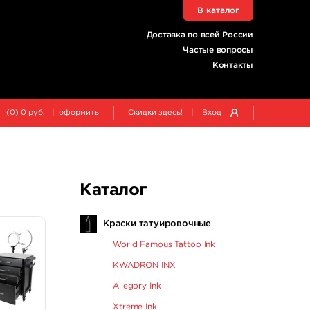
В каталог
Доставка по всей России
Частые вопросы
Контакты
|
|
(
0
)
0
руб.
оформить
Скидки здесь!
Вход
Каталог
Краски татуировочные
World Famous Tattoo Ink
KWADRON INX
Allegory Ink
Xtreme Ink