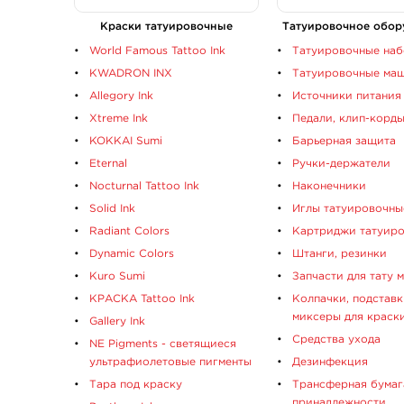
Краски татуировочные
Татуировочное обор
World Famous Tattoo Ink
Татуировочные на
KWADRON INX
Татуировочные ма
Allegory Ink
Источники питания
Xtreme Ink
Педали, клип-корд
KOKKAI Sumi
Барьерная защита
Eternal
Ручки-держатели
Nocturnal Tattoo Ink
Наконечники
Solid Ink
Иглы татуировочны
Radiant Colors
Картриджи татуир
Dynamic Colors
Штанги, резинки
Kuro Sumi
Запчасти для тату 
КРАСКА Tattoo Ink
Колпачки, подставк
миксеры для краск
Gallery Ink
Средства ухода
NE Pigments - светящиеся
ультрафиолетовые пигменты
Дезинфекция
Тара под краску
Трансферная бумаг
принадлежности