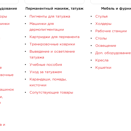
удование
Перманентный макияж, татуаж
Мебель и фурн
боры
Пигменты для татуажа
Стулья
шинки
Машинки для
Холдеры
дермопигментации
Рабочие станции
Картриджи для перманента
ы
Столы
Тренировочные коврики
Освещение
Выведение и осветление
Доп. оборудование
татуажа
Кресла
Учебные пособия
е
Кушетки
Уход за татуажем
овочные
Карандаши, помады,
кисточки
машинок
Сопутствующие товары
и,
и
а и